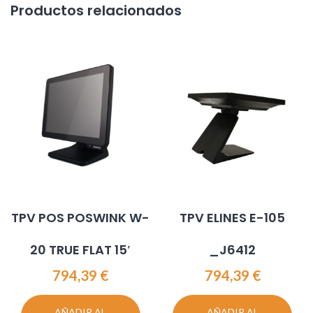
Productos relacionados
TPV POS POSWINK W-
TPV ELINES E-105
20 TRUE FLAT 15′
_J6412
794,39
€
794,39
€
AÑADIR AL
AÑADIR AL