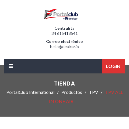
Centralita
34 615418541
Correo electrónico
hello@dealcar.io
LOGIN
TIENDA
PortalClub International
Productos
TPV
TPV ALL
IN ONE AIR