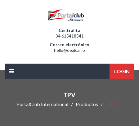
Centralita
34 615418541
Correo electrónico
hello@dealcar.io
LOGIN
TPV
PortalClub International
Productos
TPV