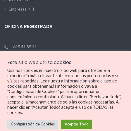
Empresas KIT
OFICINA REGISTRADA
615 41 85 41
hello@dealcar.io
Este sitio web utiliza cookies
Lun - Vie: 9:00 - 17:00
Usamos cookies en nuestro sitio web para ofrecerle la
experiencia más relevante al recordar sus preferencias y sus
visitas repetidas. Lea nuestra
Información sobre el uso de
cookies
para obtener más información o vaya a
GESTIÓN
"Configuración de Cookies" para proporcionar un
EMPRESARIAL
consentimiento controlado. Al hacer clic en "Rechazar Todo",
acepta el almacenamiento de solo las cookies necesarias. Al
hacer clic en "Aceptar Todo", acepta el uso de TODAS las
cookies.
Configuración de Cookies
Aceptar Todo
© 2014 Portalclub International. All Rights Reserved.