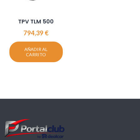
TPV TLM 500
794,39
€
AÑADIR AL
CARRITO