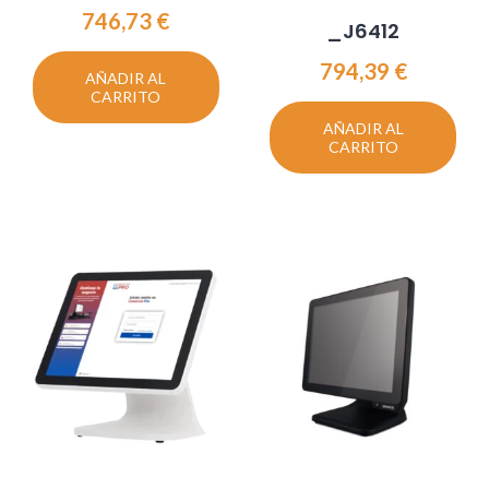
746,73
€
_J6412
794,39
€
AÑADIR AL
CARRITO
AÑADIR AL
CARRITO