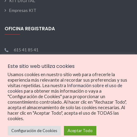
KIT DIGITAL
Empresas KIT
OFICINA REGISTRADA
615 41 85 41
hello@dealcar.io
Este sitio web utiliza cookies
Lun - Vie: 9:00 - 17:00
Usamos cookies en nuestro sitio web para ofrecerle la
experiencia más relevante al recordar sus preferencias y sus
visitas repetidas. Lea nuestra
Información sobre el uso de
cookies
para obtener más información o vaya a
GESTIÓN
"Configuración de Cookies" para proporcionar un
EMPRESARIAL
consentimiento controlado. Al hacer clic en "Rechazar Todo",
acepta el almacenamiento de solo las cookies necesarias. Al
hacer clic en "Aceptar Todo", acepta el uso de TODAS las
cookies.
Configuración de Cookies
Aceptar Todo
© 2014 Portalclub International. All Rights Reserved.