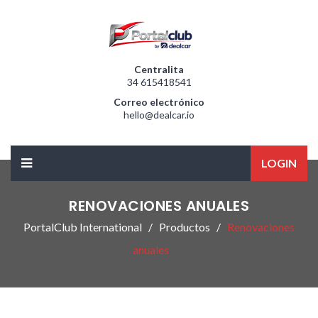
Centralita
34 615418541
Correo electrónico
hello@dealcar.io
LOGIN
RENOVACIONES ANUALES
PortalClub International
Productos
Renovaciones
anuales