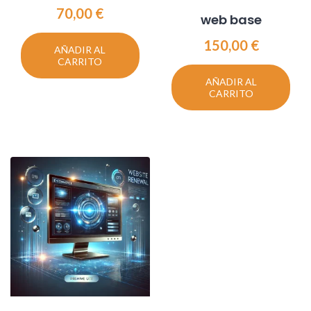
70,00
€
web base
150,00
€
AÑADIR AL
CARRITO
AÑADIR AL
CARRITO