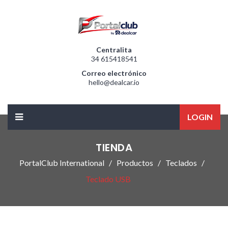
Centralita
34 615418541
Correo electrónico
hello@dealcar.io
LOGIN
TIENDA
PortalClub International
Productos
Teclados
Teclado USB