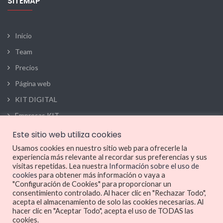
SITEMAP
Inicio
Team
Precios
Página web
KIT DIGITAL
Empresas KIT
Este sitio web utiliza cookies
OFICINA REGISTRADA
Usamos cookies en nuestro sitio web para ofrecerle la
experiencia más relevante al recordar sus preferencias y sus
visitas repetidas. Lea nuestra
Información sobre el uso de
cookies
para obtener más información o vaya a
615 41 85 41
"Configuración de Cookies" para proporcionar un
consentimiento controlado. Al hacer clic en "Rechazar Todo",
hello@dealcar.io
acepta el almacenamiento de solo las cookies necesarias. Al
hacer clic en "Aceptar Todo", acepta el uso de TODAS las
Lun - Vie: 9:00 - 17:00
cookies.